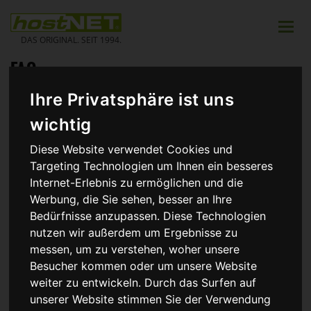
Zum
Inhalt
Toggle
springen
naviga
DAS ORIGINAL. SEIT 1994.
FAQ
Ihre Privatsphäre ist uns
Allgemeines
wichtig
Sicherheit durch Zwei-Faktor-Authentisierung
Wie prüfe ich, ob meine IP in einer Blacklist geführt wird?
Diese Website verwendet Cookies und
Ich habe mein Passwort für den Kundenbereich vergessen
Targeting Technologien um Ihnen ein besseres
Wie ändere ich meine Firmierung / meinen Namen?
Wie und wann erhalte ich von hostNET meine Rechnung?
Internet-Erlebnis zu ermöglichen und die
Gibt es eine garantierte Uptime/Verfügbarkeit bei hostNET?
Werbung, die Sie sehen, besser an Ihre
Wie kann ich Nameserver-Einträge ändern?
Bedürfnisse anzupassen. Diese Technologien
Was ist eigentlich die sog. Propagationszeit?
nutzen wir außerdem um Ergebnisse zu
Welchen FTP-Modus muss man einstellen?
messen, um zu verstehen, woher unsere
Wie kann ich Dateiattribute erkennen und verändern?
Was bedeuten die Fehlermeldungen im Browser wie 301
Besucher kommen oder um unsere Website
Moved Permanently?
weiter zu entwickeln. Durch das Surfen auf
unserer Website stimmen Sie der Verwendung
Anwendungen