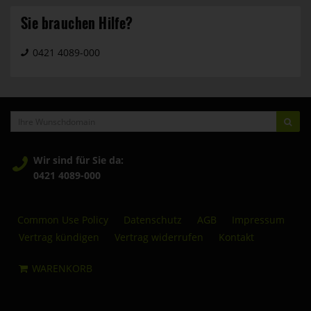
Sie brauchen Hilfe?
0421 4089-000
Ihre
PRÜ
Wunschdomain
Wir sind für Sie da:
0421 4089-000
Common Use Policy
Datenschutz
AGB
Impressum
Vertrag kündigen
Vertrag widerrufen
Kontakt
WARENKORB