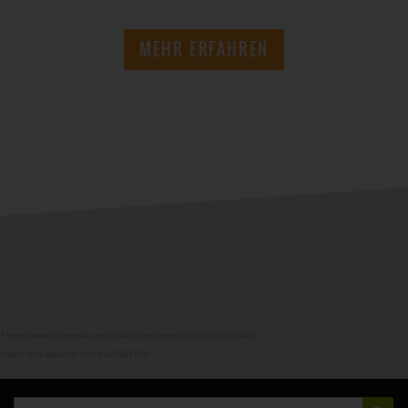
MEHR ERFAHREN
* https://www.facebook.com/t3nMagazin/posts/10154928580314486 -
https://de.polldaddy.com/poll/9641103/
Ihre