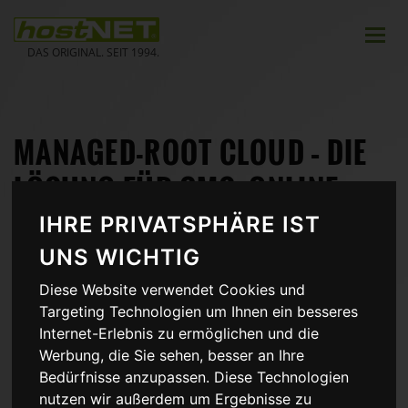
Zum
Inhalt
Toggle
springen
naviga
DAS ORIGINAL. SEIT 1994.
MANAGED-ROOT CLOUD – DIE
LÖSUNG FÜR CMS, ONLINE-
SHOPS UND RESELLER
IHRE PRIVATSPHÄRE IST
UNS WICHTIG
Nutzen Sie die
Freiheit eines Root-Servers
, die
Diese Website verwendet Cookies und
Sicherheit eines Managed-Servers
und die präzise
Targeting Technologien um Ihnen ein besseres
Anpassung der Ressourcen!
Internet-Erlebnis zu ermöglichen und die
Die Managed-Root Cloud Server bieten für Agenturen,
Werbung, die Sie sehen, besser an Ihre
Freelancern und Selbstnutzern unerreichte Features, um die
Bedürfnisse anzupassen. Diese Technologien
Arbeit leichter zu machen. Und das bei
minimalen Kosten
,
nutzen wir außerdem um Ergebnisse zu
die Sie
jederzeit voll im Griff
haben!