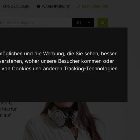
KUNDENLOGIN
WARENKORB (0)
0421 4089-000
re
PRÜFEN
.DE
unschdomain
DUKTE
SUPPORT
möglichen und die Werbung, die Sie sehen, besser
 verstehen, woher unsere Besucher kommen oder
g von Cookies und anderen Tracking-Technologien
SSH-
 haben
ein
indung
 hierfür
l auf