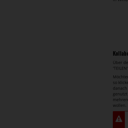
Kollab
Über de
'TEILEN'
Möchten
so klic
danach 
genutzt
mehrere
wollen.