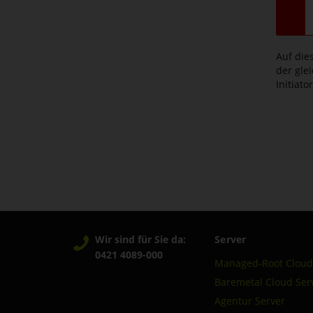
Auf die
der gle
Initiato
Wir sind für Sie da:
Server
0421 4089-000
Managed-Root Cloud
Baremetal Cloud Ser
Agentur Server