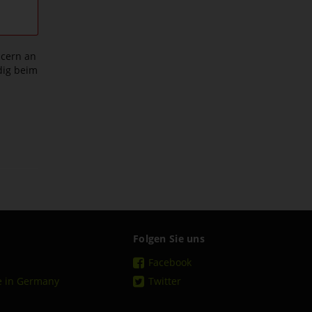
ncern an
dig beim
Folgen Sie uns
Facebook
e in Germany
Twitter