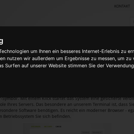
KONTAKT
Ih
W
g
VER
SYSTEME
PRO
echnologien um Ihnen ein besseres Internet-Erlebnis zu er
bediene ich den Terminal-Zugriff
gien nutzen wir außerdem um Ergebnisse zu messen, um zu
das Surfen auf unserer Website stimmen Sie der Verwendun
ie auch beim Startprozess und bei möglichen Problemen mit dem 
 etc. eine Möglichkeit zur Kontrolle Ihres baremetal Servers haben,
e entsprechende Software implementiert.
enbereich finden Sie jeweils in der Zeile Ihres baremetal Servers 
r-Symbol'. Mit einem Klick startet das System eine gesicherte Verb
ole Ihres Servers. Das besondere an unserem Terminal ist, dass Sie
esondere Software benötigen. Es reicht ein moderner Browser - ega
 Betriebssystem Sie sich befinden.