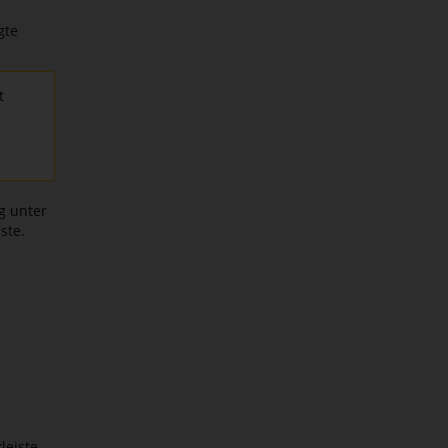
gte
t
g unter
ste.
leiste.