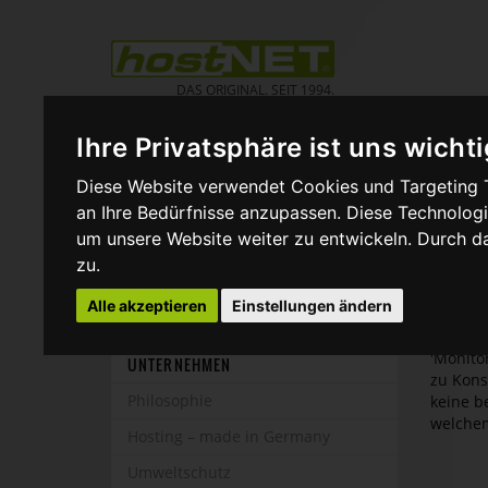
Zum
Inhalt
springen
DAS ORIGINAL. SEIT 1994.
Ihre Privatsphäre ist uns wichti
START
SER
Diese Website verwendet Cookies und Targeting T
Wie 
an Ihre Bedürfnisse anzupassen. Diese Technolo
SUPPORT
um unsere Website weiter zu entwickeln. Durch 
FAQ
Damit S
zu.
Zugriff
Suche
wir ein
Alle akzeptieren
Einstellungen ändern
Formulare
Im Kund
'Monito
UNTERNEHMEN
zu Kons
Philosophie
keine b
welchem
Hosting – made in Germany
Umweltschutz