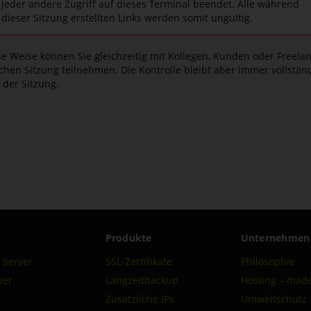
jeder andere Zugriff auf dieses Terminal beendet. Alle während
dieser Sitzung erstellten Links werden somit ungültig.
se Weise können Sie gleichzeitig mit Kollegen, Kunden oder Freela
ichen Sitzung teilnehmen. Die Kontrolle bleibt aber immer vollstän
r der Sitzung.
Produkte
Unternehmen
 Server
SSL-Zertifikate
Philosophie
ver
Langzeitbackup
Hosting – mad
Zusätzliche IPs
Umweltschutz