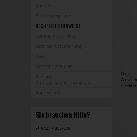
Kontakt
Partnerprogramm
RECHTLICHE HINWEISE
Common Use Policy
Datenschutzerklärung
AGB
Domainrichtlinien
Damit is
SLA und
Ganz ei
Auftragsdatenverarbeitung
direkte
Impressum
Sie brauchen Hilfe?
0421 4089-000