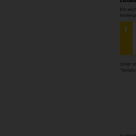
Zeiche
Ein wic
Änderun
Unter e
'Tastat
In Wind