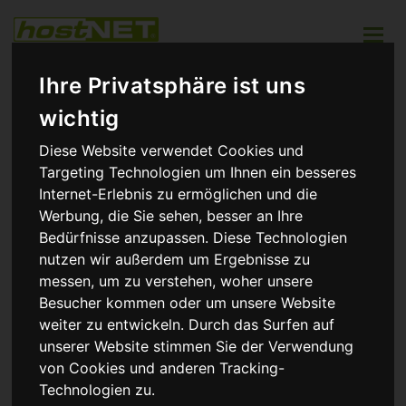
Zum
Inhalt
Toggle
springen
naviga
DAS ORIGINAL. SEIT 1994.
Ihre Privatsphäre ist uns
Wie ändern wir Domaindaten?
wichtig
Wenn Sie den die Inhaberdaten eines Domainnamen ändern
möchten, brauchen wir die Zustimmung des aktuell
Diese Website verwendet Cookies und
eingetragenen Admin-C oder Besitzers in schriftlicher Form
Targeting Technologien um Ihnen ein besseres
(per Fax).
Internet-Erlebnis zu ermöglichen und die
Das benötigte Formular ist gleichermaßen für die
Werbung, die Sie sehen, besser an Ihre
Übertragung einer Domain an einen neuen Besitzer gültig,
wie auch bei einer anderen Adresse der gleichen Person /
Bedürfnisse anzupassen. Diese Technologien
Firma.
nutzen wir außerdem um Ergebnisse zu
messen, um zu verstehen, woher unsere
Nutzen Sie bitte für diese Zustimmung und die Mitteilung der
zu ändernden Daten das folgende Formular:
Besucher kommen oder um unsere Website
weiter zu entwickeln. Durch das Surfen auf
unserer Website stimmen Sie der Verwendung
Modify-Domain.pdf
(33,3 KiB)
von Cookies und anderen Tracking-
Technologien zu.