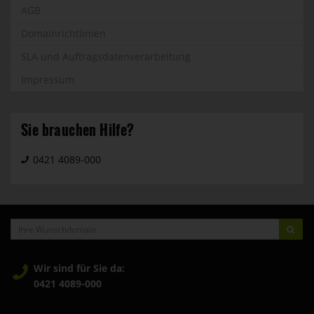
AGB
Domainrichtlinien
SLA und Auftragsdatenverarbeitung
Impressum
Sie brauchen Hilfe?
0421 4089-000
Ihre
PRÜ
Wunschdomain
Wir sind für Sie da:
0421 4089-000