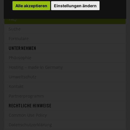
Alle akzeptieren
Einstellungen ändern
SUPPORT
FAQ
Suche
Formulare
UNTERNEHMEN
Philosophie
Hosting – made in Germany
Umweltschutz
Kontakt
Partnerprogramm
RECHTLICHE HINWEISE
Common Use Policy
Datenschutzerklärung