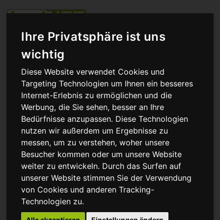
Zum
Inhalt
Toggle
springen
naviga
DAS ORIGINAL. SEIT 1994.
Ihre Privatsphäre ist uns
wichtig
Diese Website verwendet Cookies und
Sie brauchen Hilfe?
Targeting Technologien um Ihnen ein besseres
Internet-Erlebnis zu ermöglichen und die
0421 4089-000
Werbung, die Sie sehen, besser an Ihre
Bedürfnisse anzupassen. Diese Technologien
nutzen wir außerdem um Ergebnisse zu
messen, um zu verstehen, woher unsere
Besucher kommen oder um unsere Website
weiter zu entwickeln. Durch das Surfen auf
unserer Website stimmen Sie der Verwendung
von Cookies und anderen Tracking-
Technologien zu.
Alle akzeptieren
Einstellungen ändern